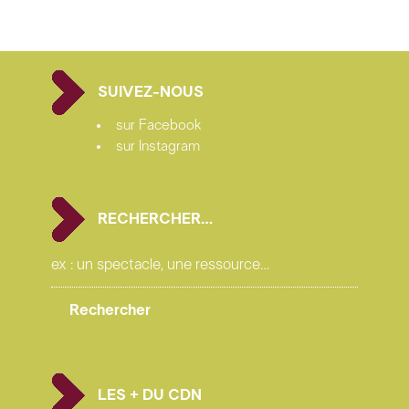
coproduction compagnie Tie break, Théâtre molière –
Sète, Scène nationale archipel de Thau, initiatives
d’artistes en danses urbaines, Fondation de France, la
SUIVEZ-NOUS
Villette – 2017
avec le soutien de la DRAC Auvergne-RhôneAlpes,
sur Facebook
SePR, Compagnie Dyptik, Centre de Sports
sur Instagram
Playground, la Tour du Pin
production déléguée Théâtre molière – Sète, Scène
nationale archipel de Thau.
RECHERCHER…
photos © Tony Noë
LES + DU CDN