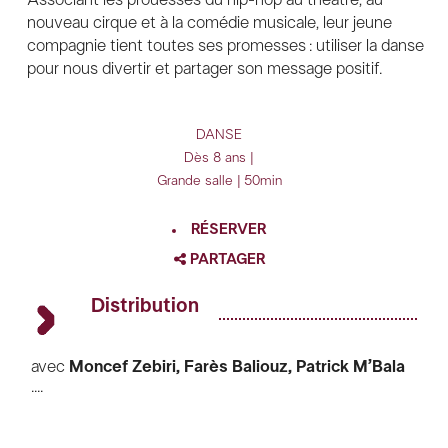
nouveau cirque et à la comédie musicale, leur jeune
compagnie tient toutes ses promesses : utiliser la danse
pour nous divertir et partager son message positif.
DANSE
Dès 8 ans |
Grande salle | 50min
RÉSERVER
PARTAGER
FACEBOOK
Distribution
TWITTER
GOOGLE
avec
Moncef Zebiri, Farès Baliouz, Patrick M’Bala
....
Mangu, Naguéyé Mahmoud, Rémi Michault,
PINTEREST
Wassim Berriss, Osmane Camara Yves Constant
Banko
ou
Nilton Martins Cabral
(en alternance)