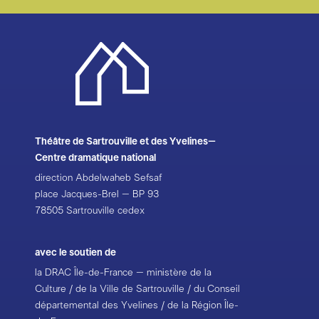
de-France – Lauréat 2025 ; La Passerelle, Scène
nationale de Saint-Brieuc ; Chateauvallon-Liberté,
Scène nationale ; Scène Méditerrané ; Pôle des arts
de la scène ; KLAP maison pour la danse de Marseille.
Avec le soutien de l’ONDA
photo : Rodrigo
Théâtre de Sartrouville et des Yvelines–
Centre dramatique national
direction Abdelwaheb Sefsaf
place Jacques-Brel – BP 93
78505 Sartrouville cedex
avec le soutien de
la DRAC Île-de-France – ministère de la
Culture / de la Ville de Sartrouville / du Conseil
départemental des Yvelines / de la Région Île-