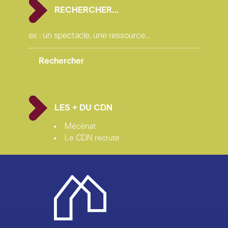
RECHERCHER…
LES + DU CDN
Mécénat
Le CDN recrute