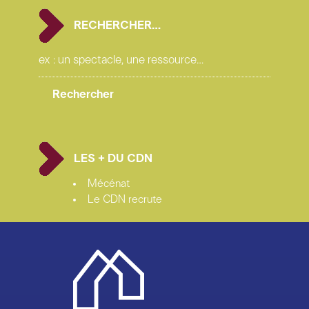
RECHERCHER…
LES + DU CDN
Mécénat
Le CDN recrute