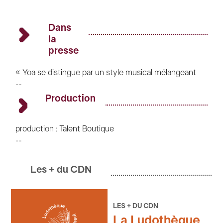
Dans
la
presse
« Yoa se distingue par un style musical mélangeant
....
pop, électro et influences contemporaines. Une voix
envoûtante qui aborde des thèmes universels comme
Production
l’amour, la liberté, les relations humaines et
notamment les ruptures amicales. » –
Radio France
production : Talent Boutique
....
photo : Colin Solal
Les + du CDN
LES + DU CDN
La Ludothèque