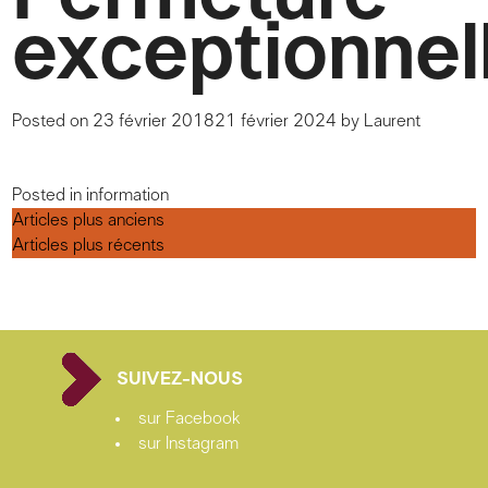
exceptionnel
Posted on
23 février 2018
21 février 2024
by
Laurent
Posted in
information
Navigation
Articles plus anciens
des
Articles plus récents
articles
SUIVEZ-NOUS
sur Facebook
sur Instagram