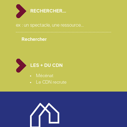
RECHERCHER…
LES + DU CDN
Mécénat
Le CDN recrute