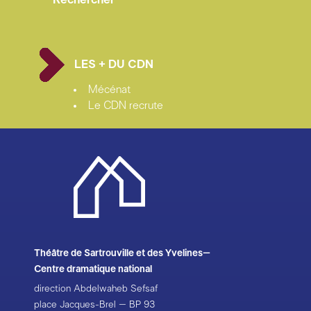
LES + DU CDN
Mécénat
Le CDN recrute
Théâtre de Sartrouville et des Yvelines–
Centre dramatique national
direction Abdelwaheb Sefsaf
place Jacques-Brel – BP 93