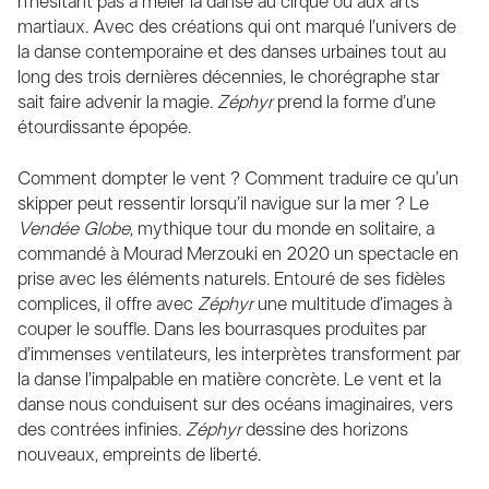
n’hésitant pas à mêler la danse au cirque ou aux arts
martiaux. Avec des créations qui ont marqué l’univers de
la danse contemporaine et des danses urbaines tout au
long des trois dernières décennies, le chorégraphe star
sait faire advenir la magie.
Zéphyr
prend la forme d’une
étourdissante épopée.
Comment dompter le vent ? Comment traduire ce qu’un
skipper peut ressentir lorsqu’il navigue sur la mer ? Le
Vendée Globe
, mythique tour du monde en solitaire, a
commandé à Mourad Merzouki en 2020 un spectacle en
prise avec les éléments naturels. Entouré de ses fidèles
complices, il offre avec
Zéphyr
une multitude d’images à
couper le souffle. Dans les bourrasques produites par
d’immenses ventilateurs, les interprètes transforment par
la danse l’impalpable en matière concrète. Le vent et la
danse nous conduisent sur des océans imaginaires, vers
des contrées infinies.
Zéphyr
dessine des horizons
nouveaux, empreints de liberté.