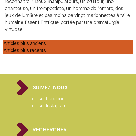
reconnaître ? Deux manipulateurs, un bruiteur, une
chanteuse, un trompettiste, un homme de l’ombre, des
jeux de lumière et pas moins de vingt marionnettes à taille
humaine tissent l’intrigue, portée par une dramaturgie
virtuose.
Navigation
Articles plus anciens
des
Articles plus récents
articles
SUIVEZ-NOUS
sur Facebook
sur Instagram
RECHERCHER…